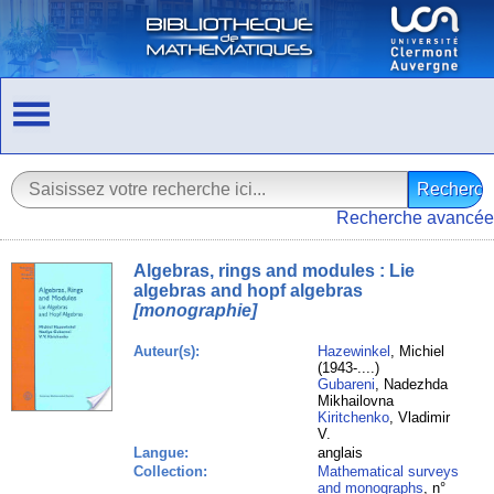
Recherche avancée
Algebras, rings and modules : Lie
algebras and hopf algebras
[monographie]
Auteur(s):
Hazewinkel
, Michiel
(1943-....)
Gubareni
, Nadezhda
Mikhailovna
Kiritchenko
, Vladimir
V.
Langue:
anglais
Collection:
Mathematical surveys
and monographs
, n°