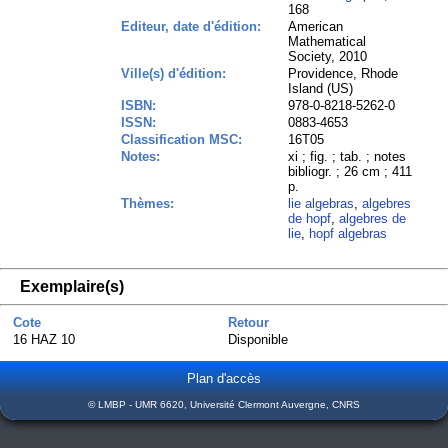
168
Editeur, date d'édition:
American
Mathematical
Society, 2010
Ville(s) d'édition:
Providence, Rhode
Island (US)
ISBN:
978-0-8218-5262-0
ISSN:
0883-4653
Classification MSC:
16T05
Notes:
xi ; fig. ; tab. ; notes
bibliogr. ; 26 cm ; 411
p.
Thèmes:
lie algebras
,
algebres
de hopf
,
algebres de
lie
,
hopf algebras
Exemplaire(s)
Cote
Retour
16 HAZ 10
Disponible
Plan d'accès
© LMBP - UMR 6620, Université Clermont Auvergne, CNRS