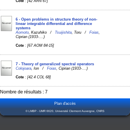
Cote
:
[42 ARN 67]
6 - Open problems in structure theory of non-
linear integrable differential and difference
systems
Aomoto
, Kazuhiko /
Tsuijishita
, Toru /
Foias
,
Ciprian (1933-....)
Cote
:
[67 AOM 84-15]
7 - Theory of generalized spectral operators
Colojoara
, Ion /
Foias
, Ciprian (1933-....)
Cote
:
[42.4 COL 68]
Nombre de résultats : 7
Plan d'accès
© LMBP - UMR 6620, Université Clermont Auvergne, CNRS