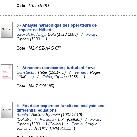
Cote
:
[79 FOI 01]
3 - Analyse harmonique des opérateurs de
l'espace de Hilbert
Szökefalvi-Nagy
, Béla (1913-1998) /
Foias
,
Ciprian (1933-....)
Cote
:
[42.4 SZ-NAG 67]
4 - Attractors representing turbulent flows
Constantin
, Peter (1951-....) /
Temam
, Roger
(1940-....) /
Foias
, Ciprian (1933-....)
Cote
:
[84.7 CON 85]
5 - Fourteen papers on functional analysis and
differential equations
Arnold
, Vladimir Igorevič (1937-2010)
(Collab.) /
Fel'dman
, I. A. (Collab.) /
Foias
,
Ciprian (1933-....) (Collab.) /
Fomin
, Sergueï
Vasilievitch (1917-1975) (Collab.)