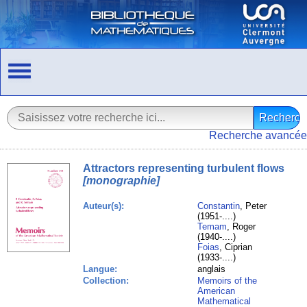
Recherche avancée
Attractors representing turbulent flows
[monographie]
Auteur(s):
Constantin
, Peter
(1951-....)
Temam
, Roger
(1940-....)
Foias
, Ciprian
(1933-....)
Langue:
anglais
Collection:
Memoirs of the
American
Mathematical