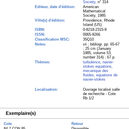
Society
, n° 314
Editeur, date d'édition:
American
Mathematical
Society, 1985
Ville(s) d'édition:
Providence, Rhode
Island (US)
ISBN:
0-8218-2315-9
ISSN:
0065-9266
Classification MSC:
35Q10
Notes:
vii ; bibliogr. pp. 65-67
; 25 cm (January
1985, volume 53,
number 314) ; 67 p.
Thèmes:
turbulence
,
navier-
stokes equations
,
mecanique des
fluides
,
equations de
navier-stokes
Localisation:
Ouvrage localisé salle
de recherche - Cote
Rb 1/2
Exemplaire(s)
Cote
Retour
84.7 CON 85
Disponible