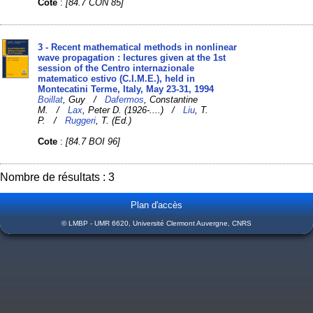
Cote
:
[84.7 CON 85]
3 - Recent mathematical methods in nonlinear
wave propagation : lectures given at the 1st
session of the Centro internazionale
matematico estivo (C.I.M.E.), held in
Montecatini Terme, Italy, May 23-31, 1994
Boillat
, Guy /
Dafermos
, Constantine
M. /
Lax
, Peter D. (1926-....) /
Liu
, T.
P. /
Ruggeri
, T. (Ed.)
Cote
:
[84.7 BOI 96]
Nombre de résultats : 3
Plan d'accès
© LMBP - UMR 6620, Université Clermont Auvergne, CNRS