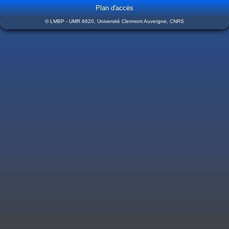
Plan d'accès
© LMBP - UMR 6620, Université Clermont Auvergne, CNRS