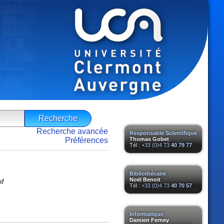
Recherche avancée
Responsable Scientifique
Préférences
Thomas Gobet
Tél :
+33 (0)4 73
40 79 77
Bibliothécaire
Noël Benoit
ad
Tél :
+33 (0)4 73
40 70 57
Informatique
Damien Ferney