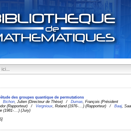
 l'étude des groupes quantique de permutations
 /
Bichon
, Julien (Directeur de Thèse) /
Dumas
, François (Président
odor (Rapporteur) /
Vergnioux
, Roland (1976-....) (Rapporteur) /
Baaj
, Sa
re (1981-....) (Jury)
6]