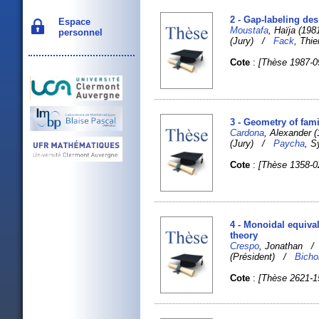
2 - Gap-labeling de
Espace
Moustafa
, Haïja (19
personnel
(Jury) /
Fack
, Thi
Cote
:
[Thèse 1987-0
3 - Geometry of fami
Cardona
, Alexander 
(Jury) /
Paycha
, S
Cote
:
[Thèse 1358-0
4 - Monoidal equiva
theory
Crespo
, Jonathan 
(Président) /
Bicho
Cote
:
[Thèse 2621-1