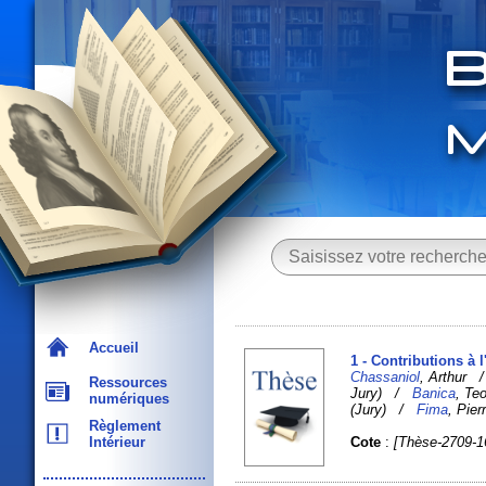
Accueil
1 - Contributions à
Chassaniol
, Arthur
Ressources
Jury) /
Banica
, Te
numériques
(Jury) /
Fima
, Pier
Règlement
Cote
:
[Thèse-2709-1
Intérieur