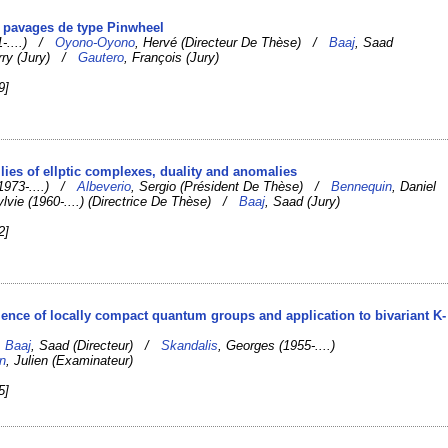
s pavages de type Pinwheel
81-....) /
Oyono-Oyono
, Hervé (Directeur De Thèse) /
Baaj
, Saad
erry (Jury) /
Gautero
, François (Jury)
9]
lies of ellptic complexes, duality and anomalies
(1973-....) /
Albeverio
, Sergio (Président De Thèse) /
Bennequin
, Daniel
ylvie (1960-....) (Directrice De Thèse) /
Baaj
, Saad (Jury)
2]
lence of locally compact quantum groups and application to bivariant K-
/
Baaj
, Saad (Directeur) /
Skandalis
, Georges (1955-....)
n
, Julien (Examinateur)
5]