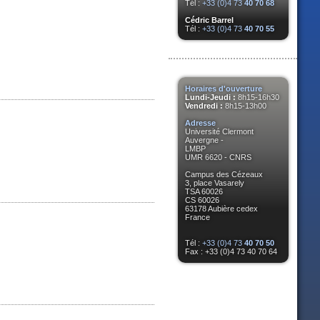
Tél :
+33 (0)4 73
40 70 68
Cédric Barrel
Tél :
+33 (0)4 73
40 70 55
Horaires d'ouverture
Lundi-Jeudi :
8h15-16h30
Vendredi :
8h15-13h00
Adresse
Université Clermont
Auvergne -
LMBP
UMR 6620 - CNRS
Campus des Cézeaux
3, place Vasarely
TSA 60026
CS 60026
63178 Aubière cedex
France
Tél :
+33 (0)4 73
40 70 50
Fax : +33 (0)4 73 40 70 64