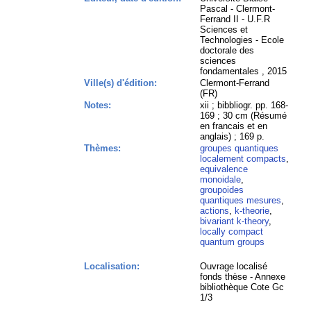
Pascal - Clermont-
Ferrand II - U.F.R
Sciences et
Technologies - Ecole
doctorale des
sciences
fondamentales , 2015
Ville(s) d'édition:
Clermont-Ferrand
(FR)
Notes:
xii ; bibbliogr. pp. 168-
169 ; 30 cm (Résumé
en francais et en
anglais) ; 169 p.
Thèmes:
groupes quantiques
localement compacts
,
equivalence
monoidale
,
groupoides
quantiques mesures
,
actions
,
k-theorie
,
bivariant k-theory
,
locally compact
quantum groups
Localisation:
Ouvrage localisé
fonds thèse - Annexe
bibliothèque Cote Gc
1/3