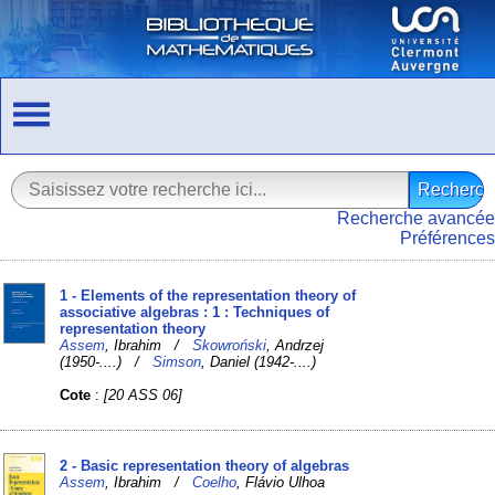
Recherche avancée
Préférences
1 - Elements of the representation theory of
associative algebras : 1 : Techniques of
representation theory
Assem
, Ibrahim /
Skowroński
, Andrzej
(1950-....) /
Simson
, Daniel (1942-....)
Cote
:
[20 ASS 06]
2 - Basic representation theory of algebras
Assem
, Ibrahim /
Coelho
, Flávio Ulhoa