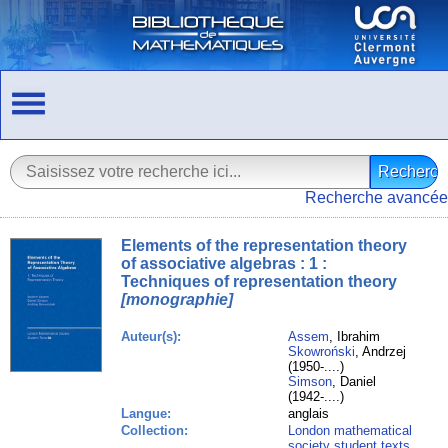
Recherche avancée
Elements of the representation theory
of associative algebras : 1 :
Techniques of representation theory
[monographie]
Auteur(s):
Assem
, Ibrahim
Skowroński
, Andrzej
(1950-....)
Simson
, Daniel
(1942-....)
Langue:
anglais
Collection:
London mathematical
society student texts
,