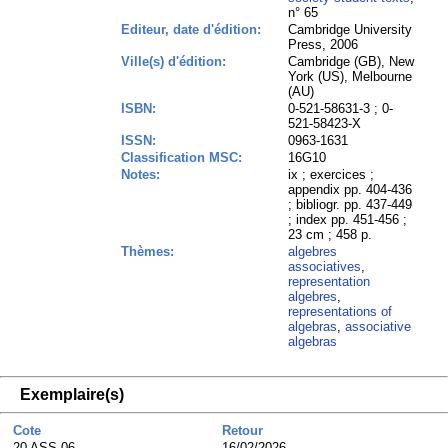
n° 65
Editeur, date d'édition:
Cambridge University
Press, 2006
Ville(s) d'édition:
Cambridge (GB), New
York (US), Melbourne
(AU)
ISBN:
0-521-58631-3 ; 0-
521-58423-X
ISSN:
0963-1631
Classification MSC:
16G10
Notes:
ix ; exercices ;
appendix pp. 404-436
; bibliogr. pp. 437-449
; index pp. 451-456 ;
23 cm ; 458 p.
Thèmes:
algebres
associatives
,
representation
algebres
,
representations of
algebras
,
associative
algebras
Exemplaire(s)
Cote
Retour
20 ASS 06
16/02/2026