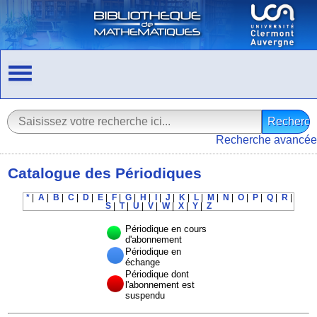
Recherche avancée
Catalogue des Périodiques
*
|
A
|
B
|
C
|
D
|
E
|
F
|
G
|
H
|
I
|
J
|
K
|
L
|
M
|
N
|
O
|
P
|
Q
|
R
|
S
|
T
|
U
|
V
|
W
|
X
|
Y
|
Z
Périodique en cours
d'abonnement
Périodique en
échange
Périodique dont
l'abonnement est
suspendu