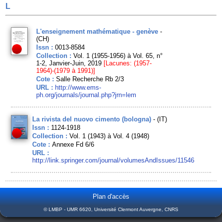
L
L'enseignement mathématique - genève
-
(CH)
Issn :
0013-8584
Collection :
Vol. 1 (1955-1956) à Vol. 65, n°
1-2, Janvier-Juin, 2019
[Lacunes: (1957-
1964)-(1979 à 1991)]
Cote :
Salle Recherche Rb 2/3
URL :
http://www.ems-
ph.org/journals/journal.php?jrn=lem
La rivista del nuovo cimento (bologna)
- (IT)
Issn :
1124-1918
Collection :
Vol. 1 (1943) à Vol. 4 (1948)
Cote :
Annexe Fd 6/6
URL :
http://link.springer.com/journal/volumesAndIssues/11546
Plan d'accès
© LMBP - UMR 6620, Université Clermont Auvergne, CNRS