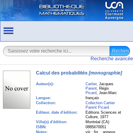
Recherche avancée
Calcul des probabilités
[monographie]
Auteur(s):
Cartier
, Jacques
Parent
, Régis
Picard
, Jean-Marc
Langue:
français
Collection:
Collection Cartier
Parent Picard
Editeur, date d'édition:
Editions Sciences et
Culture, 1977
Ville(s) d'édition:
Montréal (CA)
ISBN:
0885670051
Notes:
viii ; fig. ; annexe