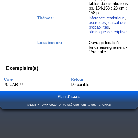
tables de distributions
pp. 154-158 ; 28 cm ;
158 p.
Thèmes:
inference statistique
,
exercices
,
calcul des
probabilites
,
statisique descriptive
Localisation:
Ouvrage localisé
fonds enseignement -
1ère salle
Exemplaire(s)
Cote
Retour
70 CAR 77
Disponible
Plan d'accès
© LMBP - UMR 6620, Université Clermont Auvergne, CNRS