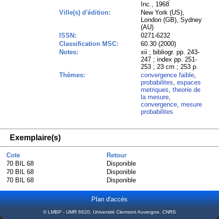
Inc., 1968
Ville(s) d'édition:
New York (US),
London (GB), Sydney
(AU)
ISSN:
0271-6232
Classification MSC:
60.30 (2000)
Notes:
xii ; bibliogr. pp. 243-
247 ; index pp. 251-
253 ; 23 cm ; 253 p.
Thèmes:
convergence faible
,
probabilites
,
espaces
metriques
,
theorie de
la mesure
,
convergence
,
mesure
probabilites
Exemplaire(s)
Cote
Retour
70 BIL 68
Disponible
70 BIL 68
Disponible
70 BIL 68
Disponible
Plan d'accès
© LMBP - UMR 6620, Université Clermont Auvergne, CNRS