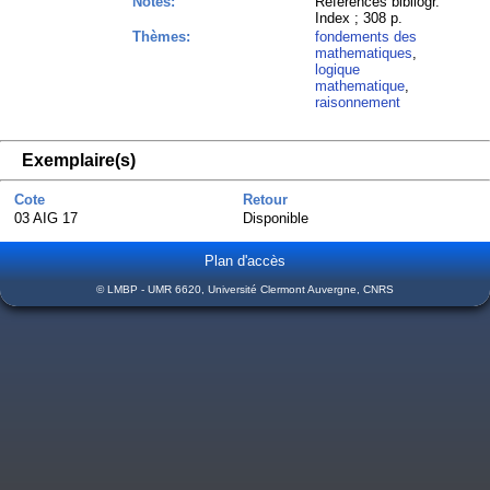
Notes:
Références bibliogr.
Index ; 308 p.
Thèmes:
fondements des
mathematiques
,
logique
mathematique
,
raisonnement
Exemplaire(s)
Cote
Retour
03 AIG 17
Disponible
Plan d'accès
© LMBP - UMR 6620, Université Clermont Auvergne, CNRS