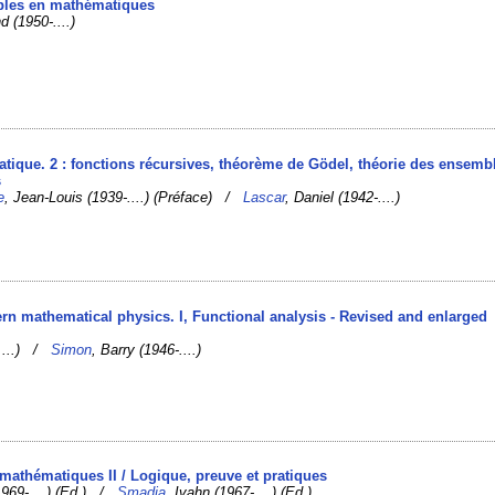
mples en mathématiques
d (1950-....)
tique. 2 : fonctions récursives, théorème de Gödel, théorie des ensemb
s
e
, Jean-Louis (1939-....) (Préface) /
Lascar
, Daniel (1942-....)
rn mathematical physics. I, Functional analysis - Revised and enlarged
-....) /
Simon
, Barry (1946-....)
 mathématiques II / Logique, preuve et pratiques
1969-....) (Ed.) /
Smadja
, Ivahn (1967-....) (Ed.)