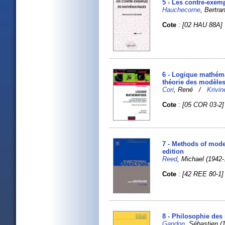
5 - Les contre-exe
Hauchecorne
, Bertran
Cote
:
[02 HAU 88A]
6 - Logique mathéma
théorie des modèle
Cori
, René /
Krivin
Cote
:
[05 COR 03-2]
7 - Methods of mode
edition
Reed
, Michael (1942
Cote
:
[42 REE 80-1]
8 - Philosophie des
Gandon
, Sébastien (