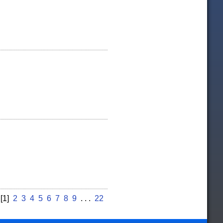
.
[1]
2
3
4
5
6
7
8
9
. . .
22