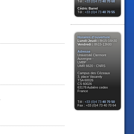
Tél :
+33 (0)4 73
40 70 68
Cédric Barrel
Tél :
+33 (0)4 73
40 70 55
Horaires d'ouverture
Lundi-Jeudi :
8h15-16h30
Vendredi :
8h15-13h00
Adresse
Université Clermont
Auvergne -
LMBP
UMR 6620 - CNRS
Campus des Cézeaux
3, place Vasarely
TSA 60026
CS 60026
63178 Aubière cedex
France
.
Tél :
+33 (0)4 73
40 70 50
Fax : +33 (0)4 73 40 70 64