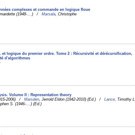
données complexes et commande en logique floue
rnardette (1948-....) /
Marsala
, Christophe
et logique du premier ordre. Tome 2 : Récursivité et dérécursification,
té d'algorithmes
e
ysis. Volume II : Representation theory
1915-2006) /
Marsden
, Jerrold Eldon (1942-2010) (Ed.) /
Lance
, Timothy L
ephen S. (1946-....) (Ed.)