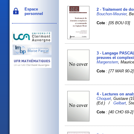
Espace
2 - Traitement de 
personnel
Bouchon-Meunier
, Be
Cote
:
[05 BOU 03]
3 - Langage PASCAL 
preuves et complexi
Margenstern
, Mauric
Cote
:
[77 MAR 90-2]
4 - Lectures on anal
Choquet
, Gustave (
(Ed.) /
Gelbart
, St
Cote
:
[40 CHO 69-2]