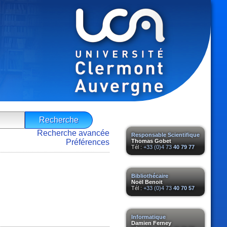
Recherche avancée
Responsable Scientifique
Préférences
Thomas Gobet
Tél :
+33 (0)4 73
40 79 77
Bibliothécaire
Noël Benoit
Tél :
+33 (0)4 73
40 70 57
Informatique
Damien Ferney