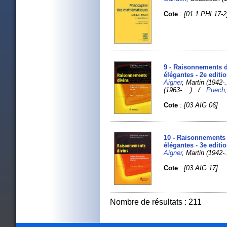
Cote
:
[01.1 PHI 17-2
9 - Raisonnements d
élégantes - 2e editi
Aigner
, Martin (1942
(1963-....) /
Puech
Cote
:
[03 AIG 06]
10 - Raisonnements
élégantes - 3e editi
Aigner
, Martin (1942
Cote
:
[03 AIG 17]
Nombre de résultats : 211