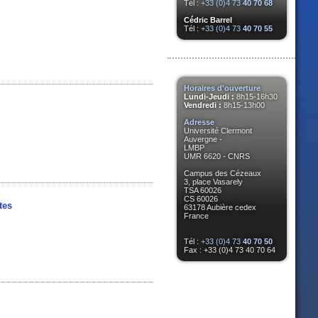
Tél :
+33 (0)4 73
40 70 68
Cédric Barrel
Tél :
+33 (0)4 73
40 70 55
Horaires d'ouverture
Lundi-Jeudi :
8h15-16h30
Vendredi :
8h15-13h00
Adresse
.
Université Clermont
Auvergne -
LMBP
UMR 6620 - CNRS
Campus des Cézeaux
3, place Vasarely
TSA 60026
CS 60026
tes
63178 Aubière cedex
France
Tél :
+33 (0)4 73
40 70 50
Fax : +33 (0)4 73 40 70 64