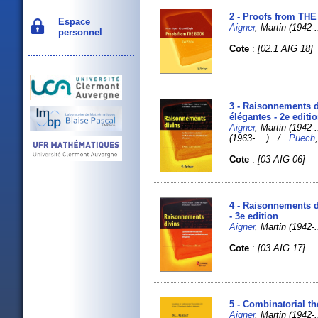
2 - Proofs from THE
Espace
Aigner
, Martin (1942
personnel
Cote
:
[02.1 AIG 18]
3 - Raisonnements d
élégantes - 2e editi
Aigner
, Martin (1942
(1963-....) /
Puech
Cote
:
[03 AIG 06]
4 - Raisonnements d
- 3e edition
Aigner
, Martin (1942
Cote
:
[03 AIG 17]
5 - Combinatorial t
Aigner
, Martin (1942-..