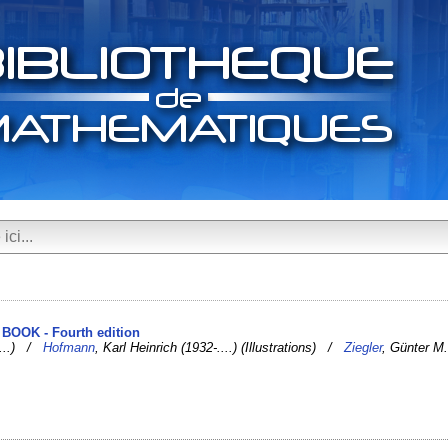
 BOOK - Fourth edition
-....) /
Hofmann
, Karl Heinrich (1932-....) (Illustrations) /
Ziegler
, Günter M