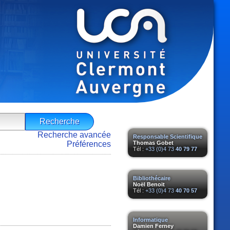
Recherche avancée
Responsable Scientifique
Préférences
Thomas Gobet
Tél :
+33 (0)4 73
40 79 77
.
Bibliothécaire
Noël Benoit
Tél :
+33 (0)4 73
40 70 57
Informatique
Damien Ferney