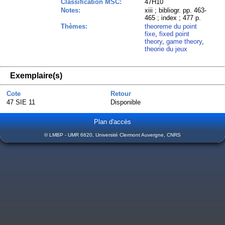
Classification MSC:
47H10
Notes:
xiii ; bibliogr. pp. 463-
465 ; index ; 477 p.
Thèmes:
theoreme du point
fixe
,
fixed point
theory
,
game theory
,
theorie du jeux
Exemplaire(s)
Cote
Retour
47 SIE 11
Disponible
Plan d'accès
© LMBP - UMR 6620, Université Clermont Auvergne, CNRS