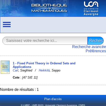
Recherche avancée
Préférences
1 - Fixed Point Theory in Ordered Sets and
Applications
Carl
, Siegfried /
Heikkilä
, Seppo
Cote
:
[47 SIE 11]
Nombre de résultats : 1
Plan d'accès
© LMBP - UMR 6620, Université Clermont Auvergne, CNRS