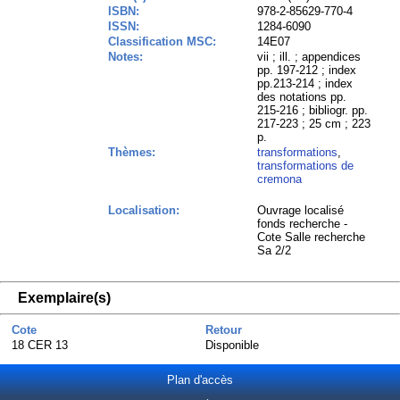
ISBN:
978-2-85629-770-4
ISSN:
1284-6090
Classification MSC:
14E07
Notes:
vii ; ill. ; appendices
pp. 197-212 ; index
pp.213-214 ; index
des notations pp.
215-216 ; bibliogr. pp.
217-223 ; 25 cm ; 223
p.
Thèmes:
transformations
,
transformations de
cremona
Localisation:
Ouvrage localisé
fonds recherche -
Cote Salle recherche
Sa 2/2
Exemplaire(s)
Cote
Retour
18 CER 13
Disponible
Plan d'accès