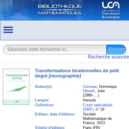
Recherche avancée
Transformations birationnelles de petit
degré
[monographie]
Auteur(s):
Cerveau
, Dominique
Déserti
, Julie
(1980-....)
Langue:
français
Collection:
Cours spécialisés
(SMF)
, n° 19
Editeur, date d'édition:
Société
Mathématique de
France, 2013
Ville(s) d'édition:
Paris (FR)