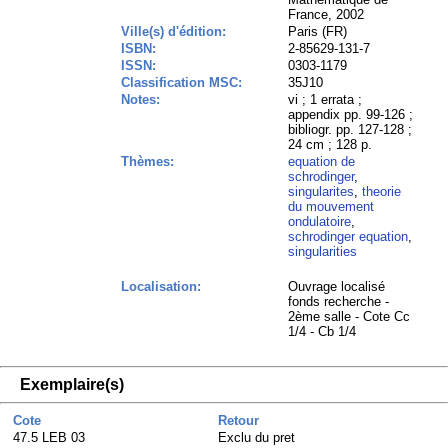
France, 2002
Ville(s) d'édition:
Paris (FR)
ISBN:
2-85629-131-7
ISSN:
0303-1179
Classification MSC:
35J10
Notes:
vi ; 1 errata ;
appendix pp. 99-126 ;
bibliogr. pp. 127-128 ;
24 cm ; 128 p.
Thèmes:
equation de
schrodinger
,
singularites
,
theorie
du mouvement
ondulatoire
,
schrodinger equation
,
singularities
Localisation:
Ouvrage localisé
fonds recherche -
2ème salle - Cote Cc
1/4 - Cb 1/4
Exemplaire(s)
Cote
Retour
47.5 LEB 03
Exclu du pret