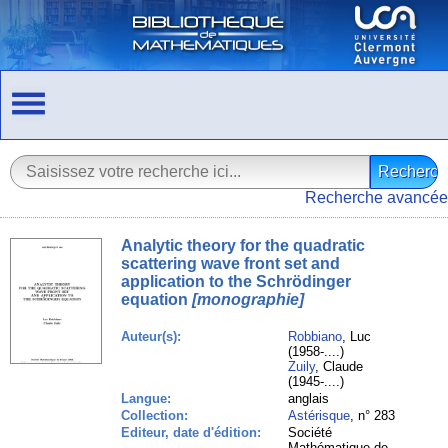
Recherche avancée
Analytic theory for the quadratic
scattering wave front set and
application to the Schrödinger
equation
[monographie]
Auteur(s):
Robbiano
, Luc
(1958-....)
Zuily
, Claude
(1945-....)
Langue:
anglais
Collection:
Astérisque
, n° 283
Editeur, date d'édition:
Société
Mathématique de