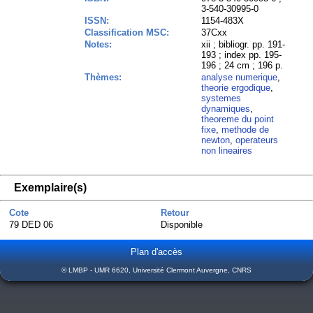
3-540-30995-0
ISSN:
1154-483X
Classification MSC:
37Cxx
Notes:
xii ; bibliogr. pp. 191-
193 ; index pp. 195-
196 ; 24 cm ; 196 p.
Thèmes:
analyse numerique
,
theorie ergodique
,
systemes
dynamiques
,
theoreme du point
fixe
,
methode de
newton
,
operateurs
non lineaires
Exemplaire(s)
Cote
Retour
79 DED 06
Disponible
Plan d'accès
© LMBP - UMR 6620, Université Clermont Auvergne, CNRS