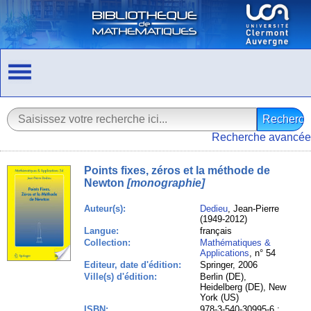
Recherche avancée
Points fixes, zéros et la méthode de
Newton
[monographie]
Auteur(s):
Dedieu
, Jean-Pierre
(1949-2012)
Langue:
français
Collection:
Mathématiques &
Applications
, n° 54
Editeur, date d'édition:
Springer, 2006
Ville(s) d'édition:
Berlin (DE),
Heidelberg (DE), New
York (US)
ISBN:
978-3-540-30995-6 ;