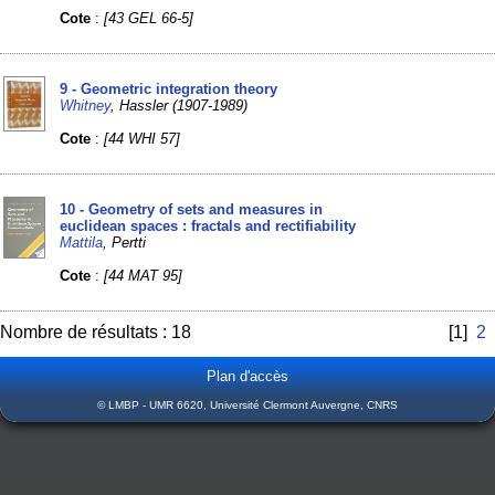
Cote
:
[43 GEL 66-5]
9 - Geometric integration theory
Whitney
, Hassler (1907-1989)
Cote
:
[44 WHI 57]
10 - Geometry of sets and measures in
euclidean spaces : fractals and rectifiability
Mattila
, Pertti
Cote
:
[44 MAT 95]
Nombre de résultats : 18
[1]
2
Plan d'accès
© LMBP - UMR 6620, Université Clermont Auvergne, CNRS