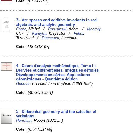
Cote
:
[67 KLA 97]
3 - Arc spaces and additive invariants in real
algebraic and analytic geometry
Coste
, Michel /
Parusinski
, Adam /
Mccrory
,
Clint /
Kurdyka
, Krzysztof /
Fukui
,
Toshizumi /
Paunescu
, Laurentiu
Cote
:
[18 COS 07]
4 - Cours d'analyse mathématique. Tome I :
Dérivées et différentielles. Intégrales définies.
Développements en séries. Applications
géométriques - Quatrième édition
Goursat
, Edouard Jean Baptiste (1858-1936)
Cote
:
[40 GOU 92-1]
5 - Differential geometry and the calculus of
variations
Hermann
, Robert (1931-....)
Cote
:
[67.4 HER 68]