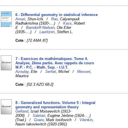
6 - Differential geometry in statistical inference
Amari
, Shun-Ichi /
Rao
, Calyampudi
Radhakrishna (1920-....) /
Kass
, Robert
E /
Barndorff-Nielsen
, Ole Eiler
(1935-....) /
Lauritzen
, Steffen L.
Cote
:
[72 AMA 87]
7 - Exercices de mathématiques. Tome 4.
Analyse, 2ème partie. Avec rappels de cours
M.P. - P.C. - Math. Sup. - I.U.T.
Azoulay
, Elie /
Serfati
, Michel /
Messeri
,
Maurice
Cote
:
[02.3 AZO 68-2]
8 - Generalized functions. Volume 5 : Integral
geometry and representation theory
Gelfand
, Izrail Moiseevitch (1913-
2009) /
Saletan
, Eugène Jérôme (1924-....)
(Trad.) /
Graev
, Mark Iosifovich /
Vilenkin
,
Naum Iakovlevitch (1920-1991)