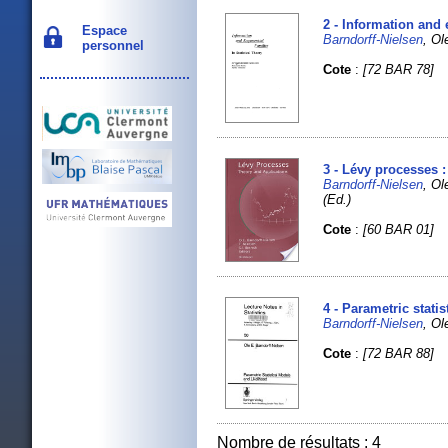
2 - Information and 
Espace
Barndorff-Nielsen
, Ol
personnel
Cote
:
[72 BAR 78]
3 - Lévy processes :
Barndorff-Nielsen
, Ol
(Ed.)
Cote
:
[60 BAR 01]
4 - Parametric stati
Barndorff-Nielsen
, Ol
Cote
:
[72 BAR 88]
Nombre de résultats : 4