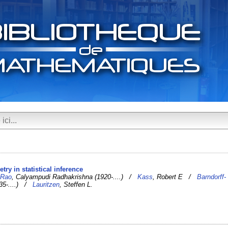
etry in statistical inference
/
Rao
, Calyampudi Radhakrishna (1920-....) /
Kass
, Robert E /
Barndorff-
1935-....) /
Lauritzen
, Steffen L.