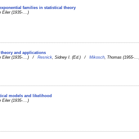
exponential families in statistical theory
e Eiler (1935-....)
 theory and applications
e Eiler (1935-....) /
Resnick
, Sidney I. (Ed.) /
Mikosch
, Thomas (1955-....
stical models and likelihood
e Eiler (1935-....)