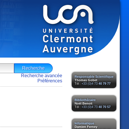
Recherche avancée
Responsable Scientifique
Préférences
Thomas Gobet
Tél :
+33 (0)4 73
40 79 77
Bibliothécaire
Noël Benoit
Tél :
+33 (0)4 73
40 70 57
Informatique
Damien Ferney