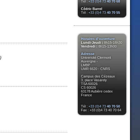
Tél :
+33 (0)4 73
40 70 68
Cédric Barrel
Tél :
+33 (0)4 73
40 70 55
Horaires d'ouverture
Lundi-Jeudi :
8h15-16h30
Vendredi :
8h15-13h00
Adresse
)
Université Clermont
Auvergne -
LMBP
UMR 6620 - CNRS
Campus des Cézeaux
3, place Vasarely
TSA 60026
CS 60026
63178 Aubière cedex
France
Tél :
+33 (0)4 73
40 70 50
Fax : +33 (0)4 73 40 70 64