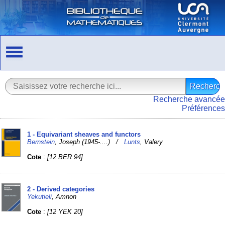
Recherche avancée
Préférences
1 - Equivariant sheaves and functors
Bernstein
, Joseph (1945-....) /
Lunts
, Valery
Cote
:
[12 BER 94]
2 - Derived categories
Yekutieli
, Amnon
Cote
:
[12 YEK 20]