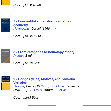
Cote
:
[12 BER 94]
7 - Fourier-Mukai transforms algebraic
geometry
Huybrechts
, Daniel (1966-....)
Cote
:
[18 HUY 06]
8 - From categories to homotopy theory
Richter
, Birgit
Cote
:
[12 RIC 20]
9 - Hodge Cycles, Motives, and Shimura
Varieties
Deligne
, Pierre (1944-....) /
Milne
, James S.
(1942-....) /
Ogus
, Arthur /
et al.
Cote
:
[LNM 900]