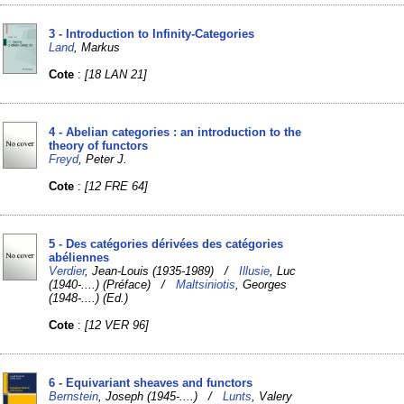
3 - Introduction to Infinity-Categories
Land
, Markus
Cote
:
[18 LAN 21]
4 - Abelian categories : an introduction to the
theory of functors
Freyd
, Peter J.
Cote
:
[12 FRE 64]
5 - Des catégories dérivées des catégories
abéliennes
Verdier
, Jean-Louis (1935-1989) /
Illusie
, Luc
(1940-....) (Préface) /
Maltsiniotis
, Georges
(1948-....) (Ed.)
Cote
:
[12 VER 96]
6 - Equivariant sheaves and functors
Bernstein
, Joseph (1945-....) /
Lunts
, Valery