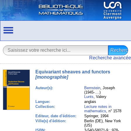
Recherche avancée
Equivariant sheaves and functors
[monographie]
Auteur(s):
Bernstein
, Joseph
(1945-....)
Lunts
, Valery
Langue:
anglais
Collection:
Lecture notes in
mathematics
, n° 1578
Editeur, date d'édition:
Springer, 1994
Ville(s) d'édition:
Berlin (DE), New York
(US)
ISBN:
3-540-58071-9 ; 978-