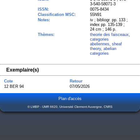
3-540-58071-3
ISSN:
0075-8434
Classification MSC:
55N91
Notes:
iv ; bibliogr. pp. 133 ;
index pp. 135-139 ;
24 cm ; 146 p.
Thèmes:
theorie des faisceaux
,
categories
abeliennes
,
sheaf
theory
,
abelian
categories
Exemplaire(s)
Cote
Retour
12 BER 94
07/05/2026
Plan d'accès
© LMBP - UMR 6620, Université Clermont Auvergne, CNRS