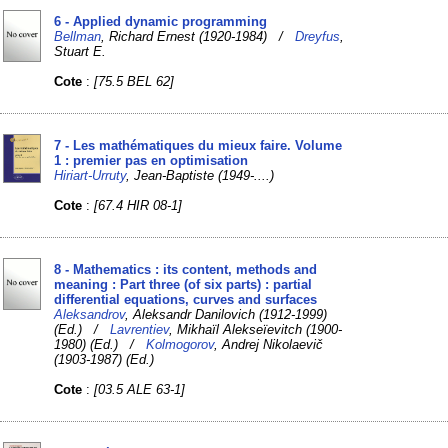
6 - Applied dynamic programming
Bellman
, Richard Ernest (1920-1984) /
Dreyfus
,
Stuart E.
Cote
:
[75.5 BEL 62]
7 - Les mathématiques du mieux faire. Volume
1 : premier pas en optimisation
Hiriart-Urruty
, Jean-Baptiste (1949-....)
Cote
:
[67.4 HIR 08-1]
8 - Mathematics : its content, methods and
meaning : Part three (of six parts) : partial
differential equations, curves and surfaces
Aleksandrov
, Aleksandr Danilovich (1912-1999)
(Ed.) /
Lavrentiev
, Mikhaïl Alekseïevitch (1900-
1980) (Ed.) /
Kolmogorov
, Andrej Nikolaevič
(1903-1987) (Ed.)
Cote
:
[03.5 ALE 63-1]