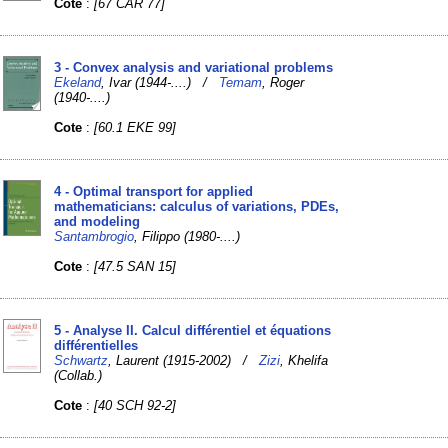
Cote
:
[67 CAR 77]
3 - Convex analysis and variational problems
Ekeland
, Ivar (1944-....) /
Temam
, Roger
(1940-....)
Cote
:
[60.1 EKE 99]
4 - Optimal transport for applied
mathematicians: calculus of variations, PDEs,
and modeling
Santambrogio
, Filippo (1980-....)
Cote
:
[47.5 SAN 15]
5 - Analyse II. Calcul différentiel et équations
différentielles
Schwartz
, Laurent (1915-2002) /
Zizi
, Khelifa
(Collab.)
Cote
:
[40 SCH 92-2]