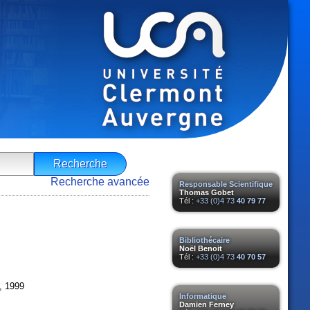
Recherche avancée
Responsable Scientifique
Thomas Gobet
Tél :
+33 (0)4 73
40 79 77
Bibliothécaire
Noël Benoit
Tél :
+33 (0)4 73
40 70 57
, 1999
Informatique
Damien Ferney