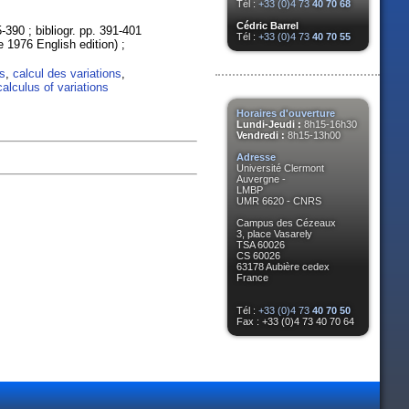
Tél :
+33 (0)4 73
40 70 68
Cédric Barrel
390 ; bibliogr. pp. 391-401
Tél :
+33 (0)4 73
40 70 55
e 1976 English edition) ;
s
,
calcul des variations
,
calculus of variations
Horaires d'ouverture
Lundi-Jeudi :
8h15-16h30
Vendredi :
8h15-13h00
Adresse
Université Clermont
Auvergne -
LMBP
UMR 6620 - CNRS
Campus des Cézeaux
3, place Vasarely
TSA 60026
CS 60026
63178 Aubière cedex
France
Tél :
+33 (0)4 73
40 70 50
Fax : +33 (0)4 73 40 70 64