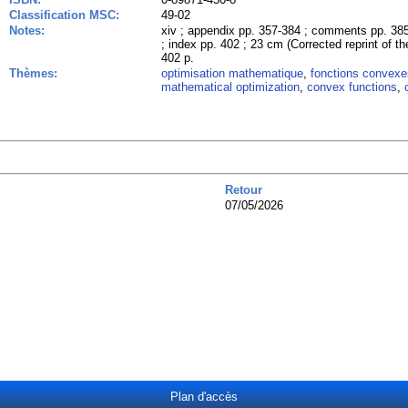
Classification MSC:
49-02
Notes:
xiv ; appendix pp. 357-384 ; comments pp. 385-
; index pp. 402 ; 23 cm (Corrected reprint of th
402 p.
Thèmes:
optimisation mathematique
,
fonctions convexe
mathematical optimization
,
convex functions
,
Retour
07/05/2026
Plan d'accès