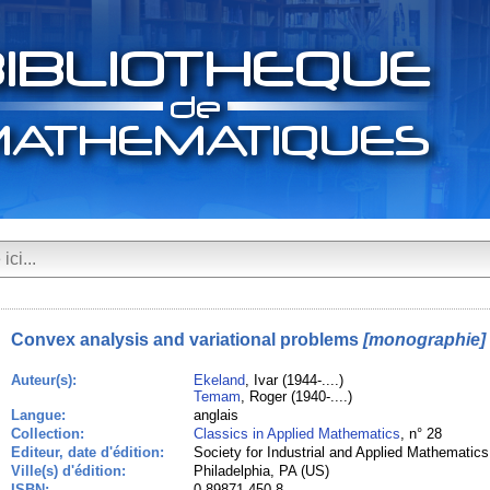
Convex analysis and variational problems
[monographie]
Auteur(s):
Ekeland
, Ivar (1944-....)
Temam
, Roger (1940-....)
Langue:
anglais
Collection:
Classics in Applied Mathematics
, n° 28
Editeur, date d'édition:
Society for Industrial and Applied Mathematics
Ville(s) d'édition:
Philadelphia, PA (US)
ISBN:
0-89871-450-8