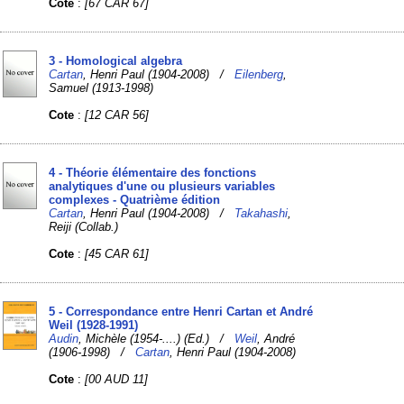
Cote
:
[67 CAR 67]
3 - Homological algebra
Cartan
, Henri Paul (1904-2008) /
Eilenberg
,
Samuel (1913-1998)
Cote
:
[12 CAR 56]
4 - Théorie élémentaire des fonctions
analytiques d'une ou plusieurs variables
complexes - Quatrième édition
Cartan
, Henri Paul (1904-2008) /
Takahashi
,
Reiji (Collab.)
Cote
:
[45 CAR 61]
5 - Correspondance entre Henri Cartan et André
Weil (1928-1991)
Audin
, Michèle (1954-....) (Ed.) /
Weil
, André
(1906-1998) /
Cartan
, Henri Paul (1904-2008)
Cote
:
[00 AUD 11]