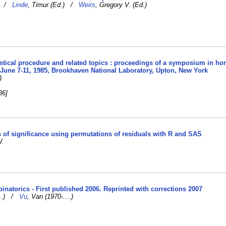
.) /
Linde
, Timur (Ed.) /
Weirs
, Gregory V. (Ed.)
tistical procedure and related topics : proceedings of a symposium in ho
 June 7-11, 1985, Brookhaven National Laboratory, Upton, New York
)
86]
ts of significance using permutations of residuals with R and SAS
W.
]
inatorics - First published 2006. Reprinted with corrections 2007
....) /
Vu
, Van (1970-....)