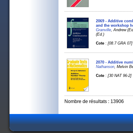
2069 - Additive com
and the workshop hel
Granville
, Andrew (
(Ed.)
Cote
:
[08.7 GRA 07]
2070 - Additive num
Nathanson
, Melvin Be
Cote
:
[30 NAT 96-2]
Nombre de résultats : 13906