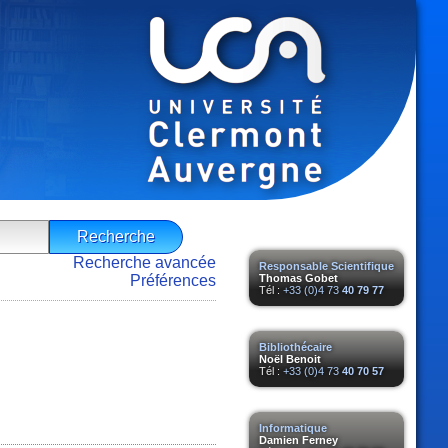
Recherche avancée
Responsable Scientifique
Préférences
Thomas Gobet
Tél :
+33 (0)4 73
40 79 77
Bibliothécaire
Noël Benoit
Tél :
+33 (0)4 73
40 70 57
Informatique
Damien Ferney