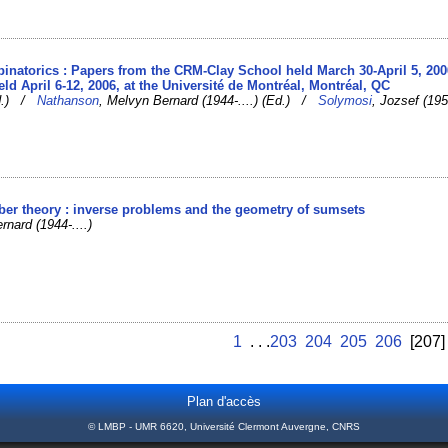
binatorics : Papers from the CRM-Clay School held March 30-April 5, 200
d April 6-12, 2006, at the Université de Montréal, Montréal, QC
Ed.) /
Nathanson
, Melvyn Bernard (1944-....) (Ed.) /
Solymosi
, Jozsef (195
ber theory : inverse problems and the geometry of sumsets
rnard (1944-....)
1
. . .
203
204
205
206
[207
Plan d'accès
© LMBP - UMR 6620, Université Clermont Auvergne, CNRS