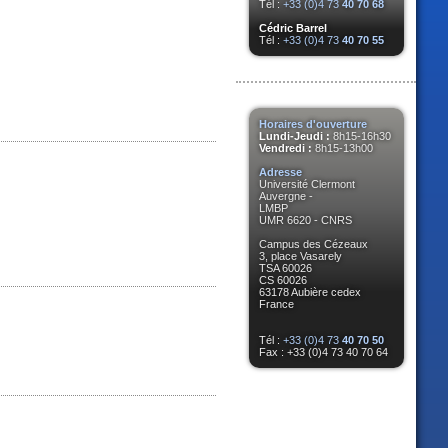
Tél :
+33 (0)4 73
40 70 68
Cédric Barrel
Tél :
+33 (0)4 73
40 70 55
Horaires d'ouverture
Lundi-Jeudi :
8h15-16h30
Vendredi :
8h15-13h00
Adresse
Université Clermont
Auvergne -
LMBP
UMR 6620 - CNRS
Campus des Cézeaux
3, place Vasarely
TSA 60026
CS 60026
63178 Aubière cedex
France
Tél :
+33 (0)4 73
40 70 50
Fax : +33 (0)4 73 40 70 64