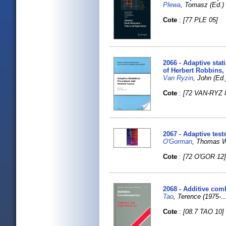
Plewa
, Tomasz (Ed
Cote
:
[77 PLE 05]
2066 - Adaptive sta
of Herbert Robbins,
Van Ryzin
, John (Ed.
Cote
:
[72 VAN-RYZ 
2067 - Adaptive tes
O'Gorman
, Thomas 
Cote
:
[72 O'GOR 12
2068 - Additive comb
Tao
, Terence (1975-
Cote
:
[08.7 TAO 10]