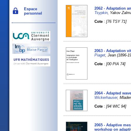
2062 - Adaptation a
Espace
Tsypkin
, Yakov Zal
personnel
Cote
:
[76 TSY 71]
2063 - Adaptation vi
Piaget
, Jean (1896-1
Cote
:
[00 PIA 74]
2064 - Adapted wave
Wickerhauser
, Mlade
Cote
:
[94 WIC 94]
2065 - Adaptive mes
workshop on adapti