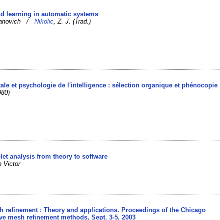
nd learning in automatic systems
manovich /
Nikolic
, Z. J. (Trad.)
tale et psychologie de l'intelligence : sélection organique et phénocopie
980)
let analysis from theory to software
n Victor
h refinement : Theory and applications. Proceedings of the Chicago
ve mesh refinement methods, Sept. 3-5, 2003