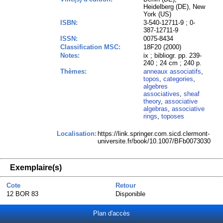
Heidelberg (DE), New
York (US)
ISBN:
3-540-12711-9 ; 0-
387-12711-9
ISSN:
0075-8434
Classification MSC:
18F20 (2000)
Notes:
ix ; bibliogr. pp. 239-
240 ; 24 cm ; 240 p.
Thèmes:
anneaux associatifs
,
topos
,
categories
,
algebres
associatives
,
sheaf
theory
,
associative
algebras
,
associative
rings
,
toposes
Localisation:
https://link.springer.com.sicd.clermont-
universite.fr/book/10.1007/BFb0073030
Exemplaire(s)
Cote
Retour
12 BOR 83
Disponible
Plan d'accès