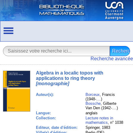
Recherche avancée
Algebra in a localic topos with
applications to ring theory
[monographie]
Auteur(s):
Borceux
, Francis
(1948-....)
Bossche
, Gilberte
Van Den (1942-....)
Langue:
anglais
Collection:
Lecture notes in
mathematics
, n° 1038
Editeur, date d'édition:
Springer, 1983
Ville(s) d'édition:
Berlin (DE),