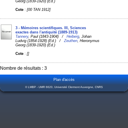
Georg (1839-1920) (Ed.)
Cote
:
[00 TAN 1912]
3 - Mémoires scientifiques. III, Sciences
exactes dans l'antiquité (1889-1913)
Tannery
, Paul (1843-1904) /
Heiberg
, Johan
Ludvig (1854-1928) (Ed.) /
Zeuthen
, Hieronymus
Georg (1839-1920) (Ed.)
Cote
:
[]
Nombre de résultats : 3
Plan d'accès
© LMBP - UMR 6620, Université Clermont Auvergne, CNRS