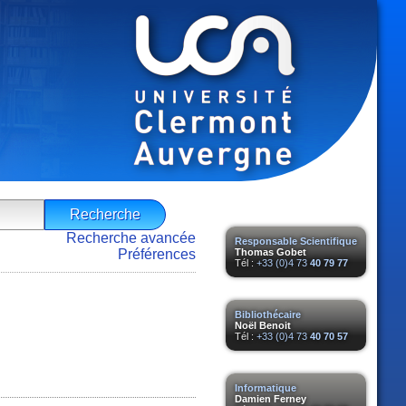
Recherche avancée
Responsable Scientifique
Préférences
Thomas Gobet
Tél :
+33 (0)4 73
40 79 77
Bibliothécaire
Noël Benoit
Tél :
+33 (0)4 73
40 70 57
Informatique
Damien Ferney