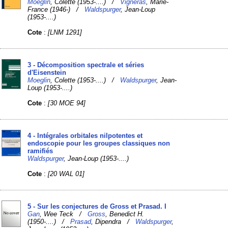
Moeglin
, Colette (1953-....) /
Vignéras
, Marie-
France (1946-) /
Waldspurger
, Jean-Loup
(1953-....)
Cote
:
[LNM 1291]
3 - Décomposition spectrale et séries
d'Eisenstein
Moeglin
, Colette (1953-....) /
Waldspurger
, Jean-
Loup (1953-....)
Cote
:
[30 MOE 94]
4 - Intégrales orbitales nilpotentes et
endoscopie pour les groupes classiques non
ramifiés
Waldspurger
, Jean-Loup (1953-....)
Cote
:
[20 WAL 01]
5 - Sur les conjectures de Gross et Prasad. I
Gan
, Wee Teck /
Gross
, Benedict H.
(1950-....) /
Prasad
, Dipendra /
Waldspurger
,