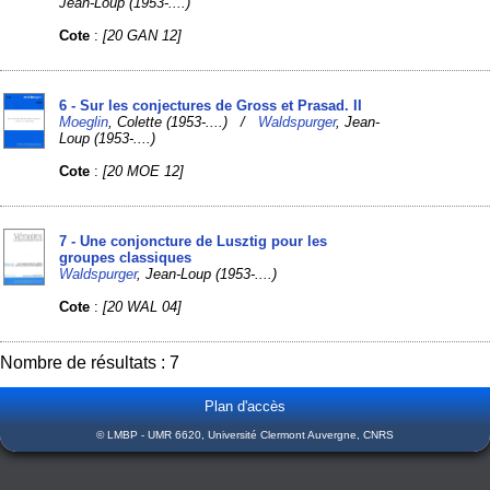
Jean-Loup (1953-....)
Cote
:
[20 GAN 12]
6 - Sur les conjectures de Gross et Prasad. II
Moeglin
, Colette (1953-....) /
Waldspurger
, Jean-
Loup (1953-....)
Cote
:
[20 MOE 12]
7 - Une conjoncture de Lusztig pour les
groupes classiques
Waldspurger
, Jean-Loup (1953-....)
Cote
:
[20 WAL 04]
Nombre de résultats : 7
Plan d'accès
© LMBP - UMR 6620, Université Clermont Auvergne, CNRS