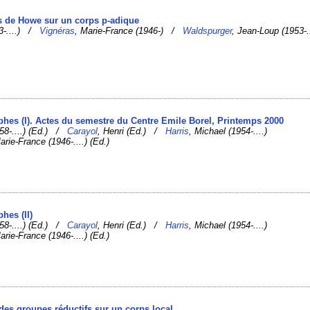
s de Howe sur un corps p-adique
53-....) /
Vignéras
, Marie-France (1946-) /
Waldspurger
, Jean-Loup (1953-..
hes (I). Actes du semestre du Centre Emile Borel, Printemps 2000
58-....) (Ed.) /
Carayol
, Henri (Ed.) /
Harris
, Michael (1954-....)
arie-France (1946-....) (Ed.)
hes (II)
58-....) (Ed.) /
Carayol
, Henri (Ed.) /
Harris
, Michael (1954-....)
arie-France (1946-....) (Ed.)
 des groupes réductifs sur un corps local