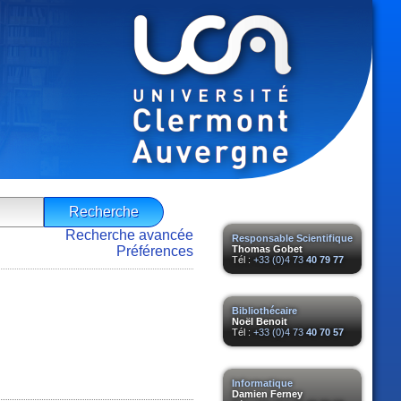
Recherche avancée
Responsable Scientifique
Préférences
Thomas Gobet
Tél :
+33 (0)4 73
40 79 77
Bibliothécaire
Noël Benoit
Tél :
+33 (0)4 73
40 70 57
Informatique
Damien Ferney