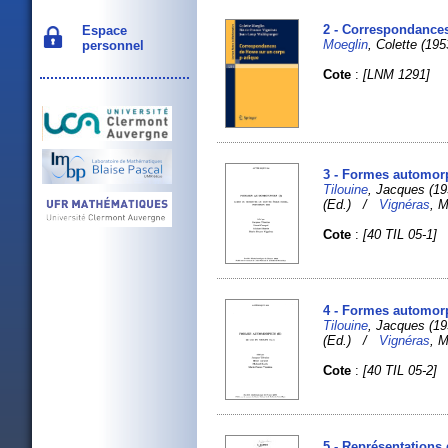
2 - Correspondance
Espace
Moeglin
, Colette (19
personnel
Cote
:
[LNM 1291]
3 - Formes automorp
Tilouine
, Jacques (19
(Ed.) /
Vignéras
, M
Cote
:
[40 TIL 05-1]
4 - Formes automorp
Tilouine
, Jacques (19
(Ed.) /
Vignéras
, M
Cote
:
[40 TIL 05-2]
5 - Représentations