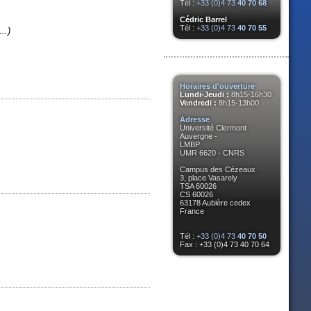
Tél :
+33 (0)4 73
40 70 68
Cédric Barrel
Tél :
+33 (0)4 73
40 70 55
..)
Horaires d'ouverture
Lundi-Jeudi :
8h15-16h30
Vendredi :
8h15-13h00
Adresse
Université Clermont
Auvergne -
LMBP
UMR 6620 - CNRS
Campus des Cézeaux
3, place Vasarely
TSA 60026
CS 60026
63178 Aubière cedex
France
Tél :
+33 (0)4 73
40 70 50
Fax : +33 (0)4 73 40 70 64