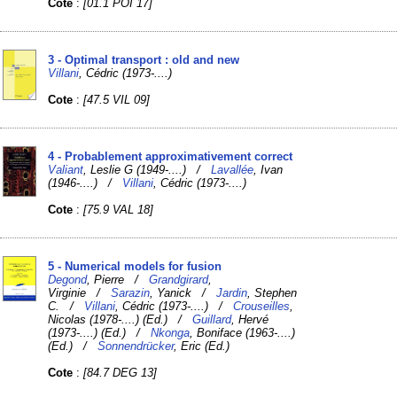
Cote
:
[01.1 POI 17]
3 - Optimal transport : old and new
Villani
, Cédric (1973-....)
Cote
:
[47.5 VIL 09]
4 - Probablement approximativement correct
Valiant
, Leslie G (1949-....) /
Lavallée
, Ivan
(1946-....) /
Villani
, Cédric (1973-....)
Cote
:
[75.9 VAL 18]
5 - Numerical models for fusion
Degond
, Pierre /
Grandgirard
,
Virginie /
Sarazin
, Yanick /
Jardin
, Stephen
C. /
Villani
, Cédric (1973-....) /
Crouseilles
,
Nicolas (1978-....) (Ed.) /
Guillard
, Hervé
(1973-....) (Ed.) /
Nkonga
, Boniface (1963-....)
(Ed.) /
Sonnendrücker
, Eric (Ed.)
Cote
:
[84.7 DEG 13]