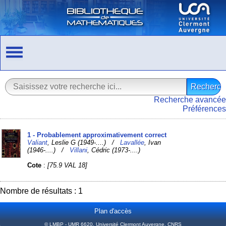
Recherche avancée
Préférences
1 - Probablement approximativement correct
Valiant
, Leslie G (1949-....) /
Lavallée
, Ivan
(1946-....) /
Villani
, Cédric (1973-....)
Cote
:
[75.9 VAL 18]
Nombre de résultats : 1
Plan d'accès
© LMBP - UMR 6620, Université Clermont Auvergne, CNRS