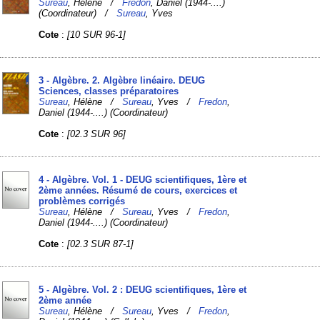
Sureau
, Hélène /
Fredon
, Daniel (1944-....)
(Coordinateur) /
Sureau
, Yves
Cote
:
[10 SUR 96-1]
3 - Algèbre. 2. Algèbre linéaire. DEUG
Sciences, classes préparatoires
Sureau
, Hélène /
Sureau
, Yves /
Fredon
,
Daniel (1944-....) (Coordinateur)
Cote
:
[02.3 SUR 96]
4 - Algèbre. Vol. 1 - DEUG scientifiques, 1ère et
2ème années. Résumé de cours, exercices et
problèmes corrigés
Sureau
, Hélène /
Sureau
, Yves /
Fredon
,
Daniel (1944-....) (Coordinateur)
Cote
:
[02.3 SUR 87-1]
5 - Algèbre. Vol. 2 : DEUG scientifiques, 1ère et
2ème année
Sureau
, Hélène /
Sureau
, Yves /
Fredon
,