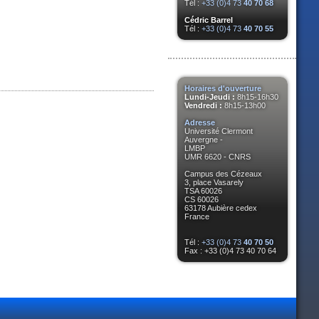
Tél :
+33 (0)4 73
40 70 68
Cédric Barrel
Tél :
+33 (0)4 73
40 70 55
Horaires d'ouverture
Lundi-Jeudi :
8h15-16h30
Vendredi :
8h15-13h00
Adresse
Université Clermont
Auvergne -
LMBP
UMR 6620 - CNRS
Campus des Cézeaux
3, place Vasarely
TSA 60026
CS 60026
63178 Aubière cedex
France
Tél :
+33 (0)4 73
40 70 50
Fax : +33 (0)4 73 40 70 64