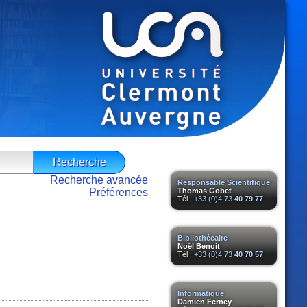
Recherche avancée
Responsable Scientifique
Préférences
Thomas Gobet
Tél :
+33 (0)4 73
40 79 77
Bibliothécaire
Noël Benoit
Tél :
+33 (0)4 73
40 70 57
Informatique
Damien Ferney