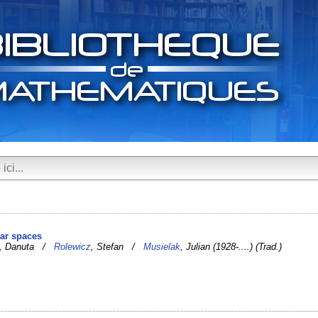
ear spaces
, Danuta /
Rolewicz
, Stefan /
Musielak
, Julian (1928-....) (Trad.)