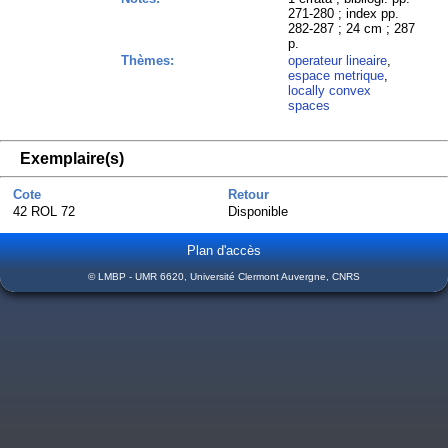
271-280 ; index pp.
282-287 ; 24 cm ; 287
p.
Thèmes:
operateur lineaire
,
espace metrique
,
locally convex
spaces
Exemplaire(s)
Cote
Retour
42 ROL 72
Disponible
Plan d'accès
© LMBP - UMR 6620, Université Clermont Auvergne, CNRS