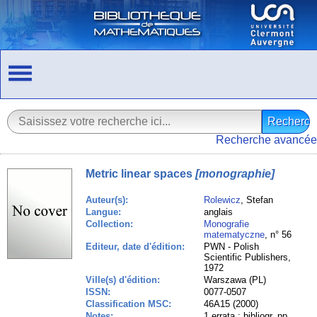
Recherche avancée
Metric linear spaces
[monographie]
Auteur(s):
Rolewicz
, Stefan
Langue:
anglais
Collection:
Monografie
matematyczne
, n° 56
Editeur, date d'édition:
PWN - Polish
Scientific Publishers,
1972
Ville(s) d'édition:
Warszawa (PL)
ISSN:
0077-0507
Classification MSC:
46A15 (2000)
Notes:
1 errata ; bibliogr. pp.