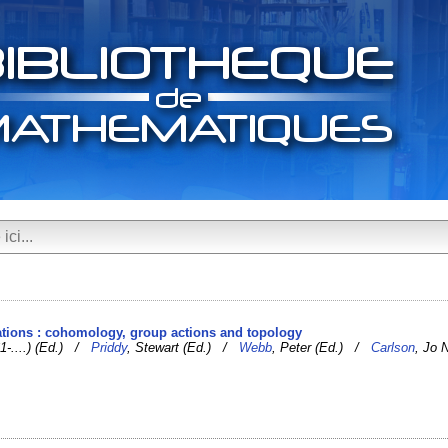
ations : cohomology, group actions and topology
61-....) (Ed.) /
Priddy
, Stewart (Ed.) /
Webb
, Peter (Ed.) /
Carlson
, Jo 