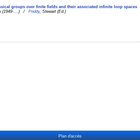
sical groups over finite fields and their associated infinite loop spaces
w (1949-....) /
Priddy
, Stewart (Ed.)
Plan d'accès