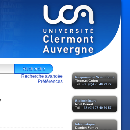
Recherche avancée
Responsable Scientifique
Préférences
Thomas Gobet
Tél :
+33 (0)4 73
40 79 77
N.
Bibliothécaire
Noël Benoit
Tél :
+33 (0)4 73
40 70 57
Informatique
Damien Ferney