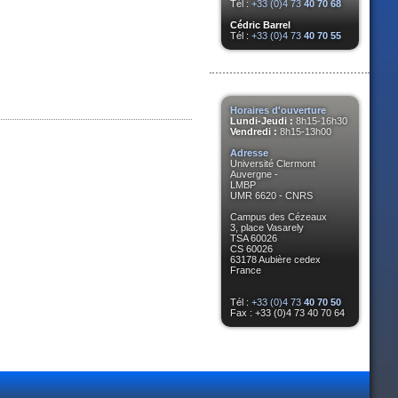
Tél :
+33 (0)4 73
40 70 68
Cédric Barrel
Tél :
+33 (0)4 73
40 70 55
Horaires d'ouverture
Lundi-Jeudi :
8h15-16h30
Vendredi :
8h15-13h00
Adresse
Université Clermont
Auvergne -
LMBP
UMR 6620 - CNRS
Campus des Cézeaux
3, place Vasarely
TSA 60026
CS 60026
63178 Aubière cedex
France
Tél :
+33 (0)4 73
40 70 50
Fax : +33 (0)4 73 40 70 64