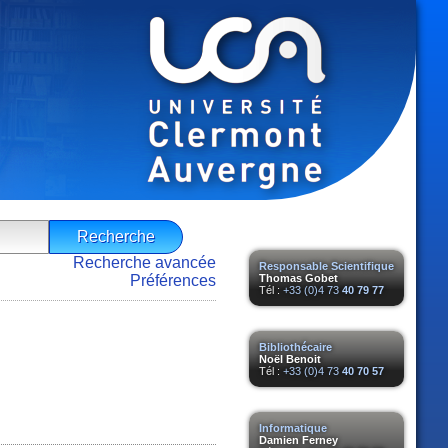
Recherche avancée
Responsable Scientifique
Préférences
Thomas Gobet
Tél :
+33 (0)4 73
40 79 77
Bibliothécaire
Noël Benoit
Tél :
+33 (0)4 73
40 70 57
Informatique
Damien Ferney