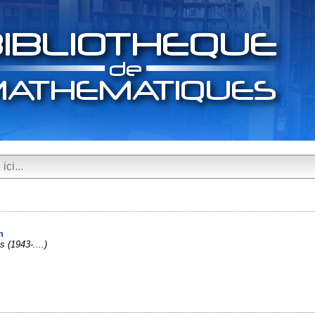
n
s (1943-....)