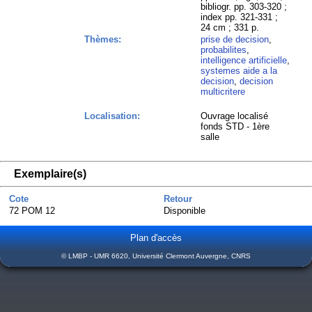
bibliogr. pp. 303-320 ;
index pp. 321-331 ;
24 cm ; 331 p.
Thèmes:
prise de decision
,
probabilites
,
intelligence artificielle
,
systemes aide a la
decision
,
decision
multicritere
Localisation:
Ouvrage localisé
fonds STD - 1ère
salle
Exemplaire(s)
Cote
Retour
72 POM 12
Disponible
Plan d'accès
© LMBP - UMR 6620, Université Clermont Auvergne, CNRS