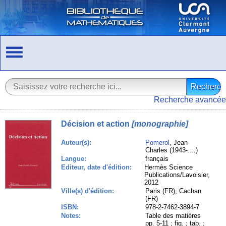
Recherche avancée
Décision et action
[monographie]
Auteur(s):
Pomerol
, Jean-
Charles (1943-....)
Langue:
français
Editeur, date d'édition:
Hermès Science
Publications/Lavoisier,
2012
Ville(s) d'édition:
Paris (FR), Cachan
(FR)
ISBN:
978-2-7462-3894-7
Notes:
Table des matières
pp. 5-11 ; fig. ; tab. ;