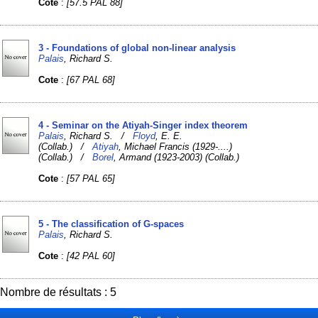
Cote
:
[57.5 PAL 88]
3 - Foundations of global non-linear analysis
Palais
, Richard S.
Cote
:
[67 PAL 68]
4 - Seminar on the Atiyah-Singer index theorem
Palais
, Richard S. /
Floyd
, E. E.
(Collab.) /
Atiyah
, Michael Francis (1929-....)
(Collab.) /
Borel
, Armand (1923-2003) (Collab.)
Cote
:
[57 PAL 65]
5 - The classification of G-spaces
Palais
, Richard S.
Cote
:
[42 PAL 60]
Nombre de résultats : 5