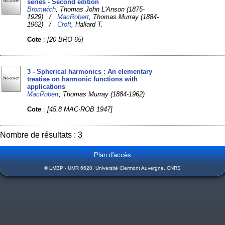
series - Second edition
Bromwich
, Thomas John L'Anson (1875-
1929) /
MacRobert
, Thomas Murray (1884-
1962) /
Croft
, Hallard T.
Cote
:
[20 BRO 65]
3 - Spherical harmonics : An elementary
treatise on harmonic functions with
applications
MacRobert
, Thomas Murray (1884-1962)
Cote
:
[45.8 MAC-ROB 1947]
Nombre de résultats : 3
Plan d'accès
© LMBP - UMR 6620, Université Clermont Auvergne, CNRS