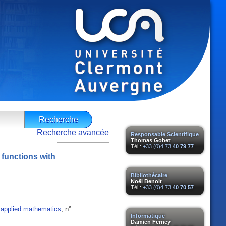
Recherche avancée
Responsable Scientifique
Thomas Gobet
Tél :
+33 (0)4 73
40 79 77
 functions with
Bibliothécaire
Noël Benoit
Tél :
+33 (0)4 73
40 70 57
d applied mathematics
, n°
Informatique
Damien Ferney