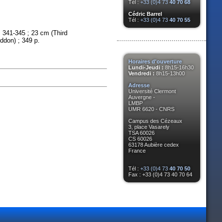
Tél :
+33 (0)4 73
40 70 68
Cédric Barrel
Tél :
+33 (0)4 73
40 70 55
pp. 341-345 ; 23 cm (Third
eddon) ; 349 p.
Horaires d'ouverture
Lundi-Jeudi :
8h15-16h30
Vendredi :
8h15-13h00
Adresse
Université Clermont
Auvergne -
LMBP
UMR 6620 - CNRS
Campus des Cézeaux
3, place Vasarely
TSA 60026
CS 60026
63178 Aubière cedex
France
Tél :
+33 (0)4 73
40 70 50
Fax : +33 (0)4 73 40 70 64