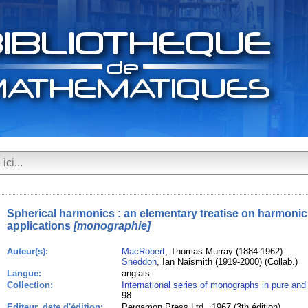
Spherical harmonics : an elementary treatise on harmonic
applications
[monographie]
Auteur(s):
MacRobert
, Thomas Murray (1884-1962)
Sneddon
, Ian Naismith (1919-2000) (Collab.)
Langue:
anglais
Collection:
International series of monographs in pure an
98
Editeur, date d'édition:
Pergamon Press Ltd., 1967 (3th édition)