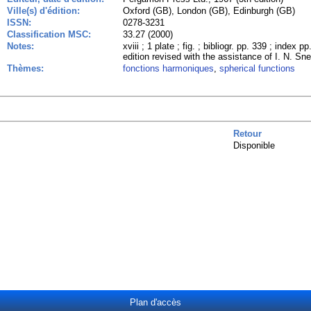
Ville(s) d'édition:
Oxford (GB), London (GB), Edinburgh (GB)
ISSN:
0278-3231
Classification MSC:
33.27 (2000)
Notes:
xviii ; 1 plate ; fig. ; bibliogr. pp. 339 ; index 
edition revised with the assistance of I. N. Sn
Thèmes:
fonctions harmoniques
,
spherical functions
Retour
Disponible
Plan d'accès