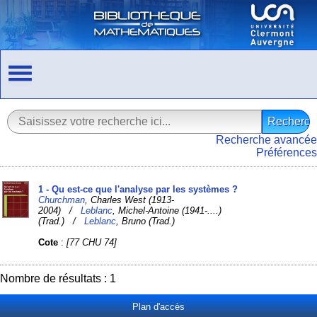
Recherche avancée
Préférences
1 - Qu est-ce que l'analyse par les systèmes ?
Churchman
, Charles West (1913-
2004) /
Leblanc
, Michel-Antoine (1941-....)
(Trad.) /
Leblanc
, Bruno (Trad.)
Cote
:
[77 CHU 74]
Nombre de résultats : 1
Plan d'accès