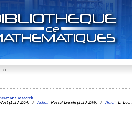
operations research
s West (1913-2004) /
Ackoff
, Russel Lincoln (1919-2009) /
Arnoff
, E. Leon