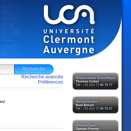
Recherche avancée
Responsable Scientifique
Préférences
Thomas Gobet
Tél :
+33 (0)4 73
40 79 77
ard
Bibliothécaire
Noël Benoit
Tél :
+33 (0)4 73
40 70 57
Informatique
Damien Ferney