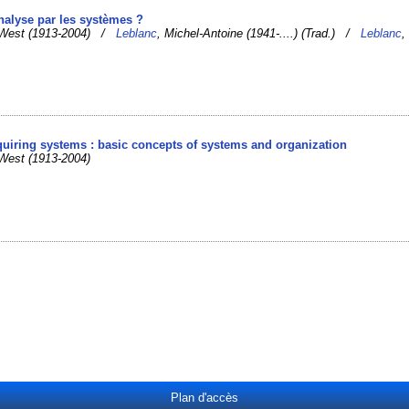
analyse par les systèmes ?
s West (1913-2004) /
Leblanc
, Michel-Antoine (1941-....) (Trad.) /
Leblanc
,
nquiring systems : basic concepts of systems and organization
 West (1913-2004)
Plan d'accès