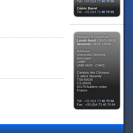
Tél :
+33 (0)4 73
40 70 68
Cédric Barrel
Tél :
+33 (0)4 73
40 70 55
Horaires d'ouverture
Lundi-Jeudi :
8h15-16h30
Vendredi :
8h15-13h00
Adresse
Université Clermont
Auvergne -
LMBP
UMR 6620 - CNRS
Campus des Cézeaux
3, place Vasarely
TSA 60026
CS 60026
63178 Aubière cedex
France
Tél :
+33 (0)4 73
40 70 50
Fax : +33 (0)4 73 40 70 64