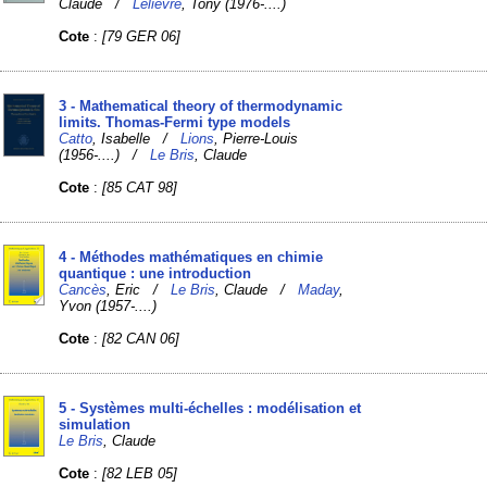
Claude /
Lelièvre
, Tony (1976-....)
Cote
:
[79 GER 06]
3 - Mathematical theory of thermodynamic
limits. Thomas-Fermi type models
Catto
, Isabelle /
Lions
, Pierre-Louis
(1956-....) /
Le Bris
, Claude
Cote
:
[85 CAT 98]
4 - Méthodes mathématiques en chimie
quantique : une introduction
Cancès
, Eric /
Le Bris
, Claude /
Maday
,
Yvon (1957-....)
Cote
:
[82 CAN 06]
5 - Systèmes multi-échelles : modélisation et
simulation
Le Bris
, Claude
Cote
:
[82 LEB 05]