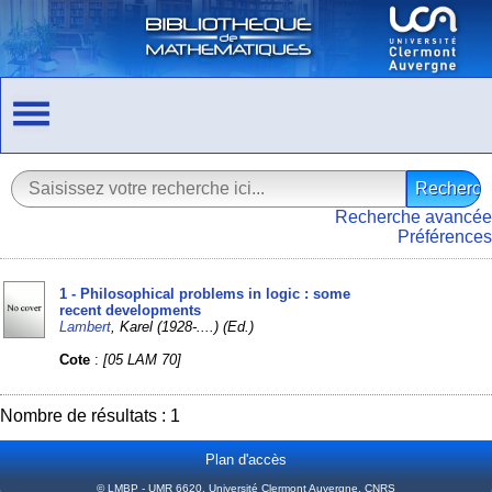
Recherche avancée
Préférences
1 - Philosophical problems in logic : some
recent developments
Lambert
, Karel (1928-....) (Ed.)
Cote
:
[05 LAM 70]
Nombre de résultats : 1
Plan d'accès
© LMBP - UMR 6620, Université Clermont Auvergne, CNRS