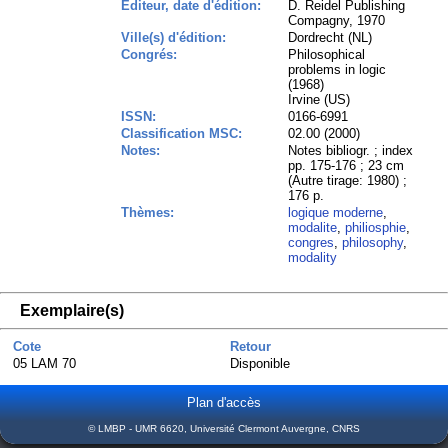
Editeur, date d'édition:
D. Reidel Publishing
Compagny, 1970
Ville(s) d'édition:
Dordrecht (NL)
Congrés:
Philosophical
problems in logic
(1968)
Irvine (US)
ISSN:
0166-6991
Classification MSC:
02.00 (2000)
Notes:
Notes bibliogr. ; index
pp. 175-176 ; 23 cm
(Autre tirage: 1980) ;
176 p.
Thèmes:
logique moderne
,
modalite
,
philiosphie
,
congres
,
philosophy
,
modality
Exemplaire(s)
Cote
Retour
05 LAM 70
Disponible
Plan d'accès
© LMBP - UMR 6620, Université Clermont Auvergne, CNRS