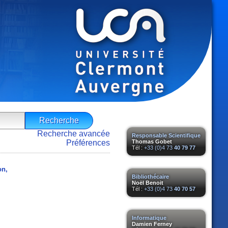
Recherche avancée
Responsable Scientifique
Préférences
Thomas Gobet
Tél :
+33 (0)4 73
40 79 77
on,
Bibliothécaire
Noël Benoit
Tél :
+33 (0)4 73
40 70 57
Informatique
Damien Ferney