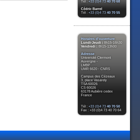
Tél :
+33 (0)4 73
40 70 68
Cédric Barrel
Tél :
+33 (0)4 73
40 70 55
Horaires d'ouverture
Lundi-Jeudi :
8h15-16h30
Vendredi :
8h15-13h00
Adresse
Université Clermont
Auvergne -
LMBP
UMR 6620 - CNRS
Campus des Cézeaux
3, place Vasarely
TSA 60026
CS 60026
63178 Aubière cedex
France
Tél :
+33 (0)4 73
40 70 50
Fax : +33 (0)4 73 40 70 64